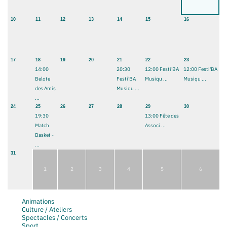
10
11
12
13
14
15
16
17
18
19
20
21
22
23
14:00
20:30
12:00 Festi'BA
12:00 Festi'BA
Belote
Festi'BA
Musiqu ...
Musiqu ...
des Amis
Musiqu ...
...
24
25
26
27
28
29
30
19:30
13:00 Fête des
Match
Associ ...
Basket -
...
31
1
2
3
4
5
6
Animations
Culture / Ateliers
Spectacles / Concerts
Sport