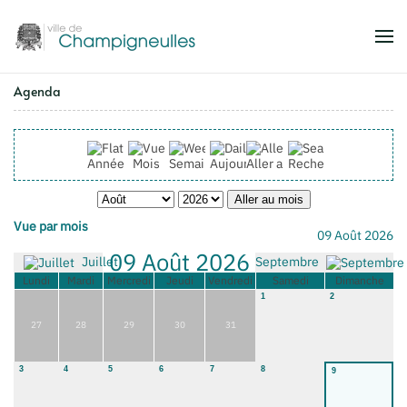
Accéder au contenu principal
Agenda
Année
Mois
Semaine
Aujourd'hui
Aller au mois
Rechercher
Aller au mois
Vue par mois
09 Août 2026
09 Août 2026
Juillet
Septembre
Lundi
Mardi
Mercredi
Jeudi
Vendredi
Samedi
Dimanche
1
2
27
28
29
30
31
3
4
5
6
7
8
9