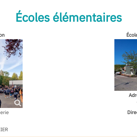
Écoles élémentaires
on
Écol
Adr
Dire
erie
9
IER